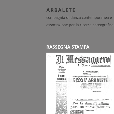
ARBALETE
compagnia di danza contemporanea e
associazione per la ricerca coreografica
RASSEGNA STAMPA