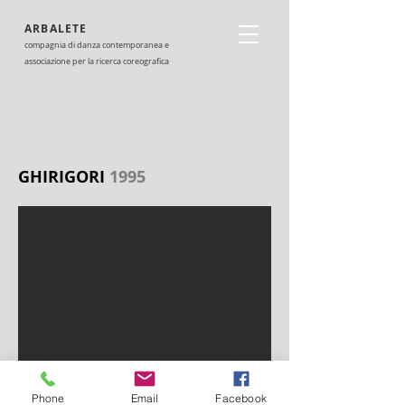
ARBALETE
compagnia di danza contemporanea e
associazione per la ricerca coreografica
GHIRIGORI
1995
Phone
Email
Facebook