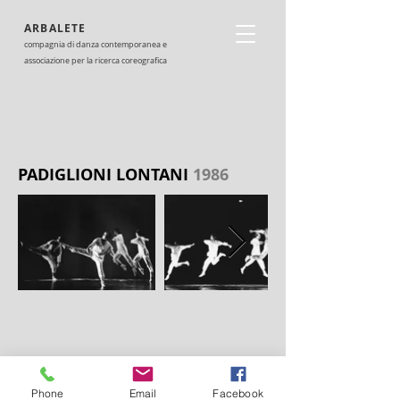
ARBALETE
compagnia di danza contemporanea e
associazione per la ricerca coreografica
PADIGLIONI LONTANI
1986
Phone
Email
Facebook