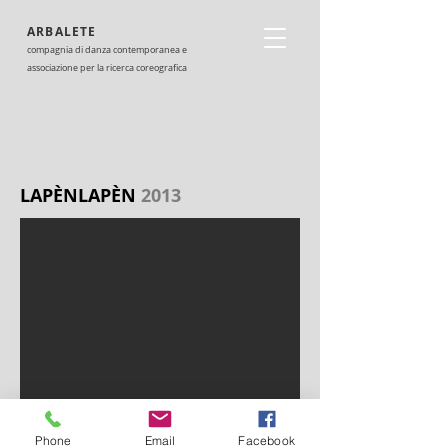
ARBALETE
compagnia di danza contemporanea e
associazione per la ricerca coreografica
LAPÈNLAPÈN
2013
Phone
Email
Facebook